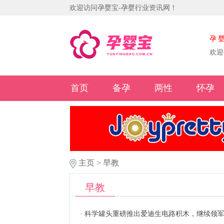
欢迎访问孕婴宝-孕婴行业资讯网！
孕
欢迎
首页
备孕
两性
怀孕
主页
>
早教
早教
·
科学罐头重磅推出爱迪生电路积木，继续领