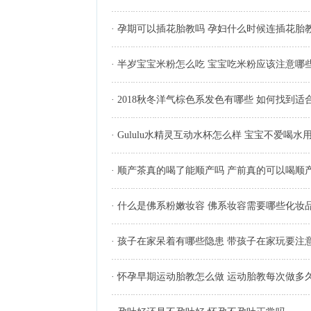
·
孕期可以插花胎教吗 孕妇什么时候连插花胎
·
半岁宝宝米粉怎么吃 宝宝吃米粉应该注意哪
·
2018秋冬洋气棕色系发色有哪些 如何找到
·
Gululu水精灵互动水杯怎么样 宝宝不爱喝水用
·
顺产茶真的喝了能顺产吗 产前真的可以喝顺
·
什么是佛系粉嫩妆容 佛系妆容需要哪些化妆
·
孩子在家呆着有哪些隐患 带孩子在家玩要注
·
怀孕早期运动胎教怎么做 运动胎教每次做多久