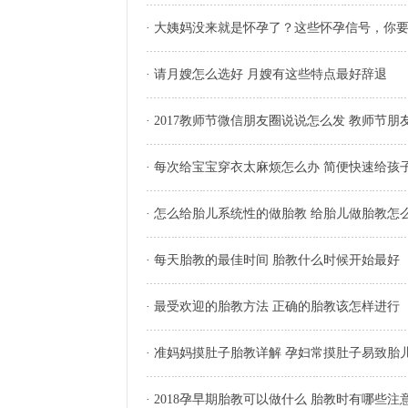
·
大姨妈没来就是怀孕了？这些怀孕信号，你
·
请月嫂怎么选好 月嫂有这些特点最好辞退
·
2017教师节微信朋友圈说说怎么发 教师节
·
每次给宝宝穿衣太麻烦怎么办 简便快速给孩
·
怎么给胎儿系统性的做胎教 给胎儿做胎教怎
·
每天胎教的最佳时间 胎教什么时候开始最好
·
最受欢迎的胎教方法 正确的胎教该怎样进行
·
准妈妈摸肚子胎教详解 孕妇常摸肚子易致胎
·
2018孕早期胎教可以做什么 胎教时有哪些注