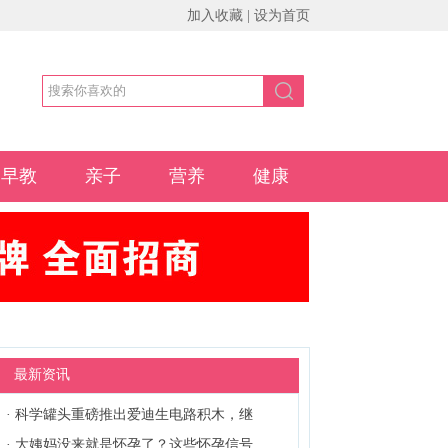
加入收藏
|
设为首页
早教
亲子
营养
健康
最新资讯
·
科学罐头重磅推出爱迪生电路积木，继
·
大姨妈没来就是怀孕了？这些怀孕信号