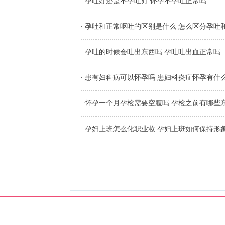
·
孕吐好还是不孕吐好 怀孕不孕吐正常吗
·
孕吐和正常呕吐的区别是什么 怎么区分孕吐
·
孕吐的时候会吐出东西吗 孕吐吐出血正常吗
·
患有妇科病可以怀孕吗 患妇科炎症怀孕有什
·
怀孕一个月孕检需要空腹吗 孕检之前有哪些
·
孕妇上班怎么化职业妆 孕妇上班如何保持形