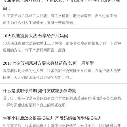
由！
生了孩子以后都成了大肚婆，有了水桶腰，老公会嫌弃，自己也会不自
信？为什么别人生完孩子，摇身一变成辣妈...
10天疾速瘦腿大法 分享给产后妈妈
10天疾速瘦腿大法在微博上上了热搜，很多喜欢瘦身的都像了解一下这种
瘦腿的方法。对于产后妈妈而言，瘦身...
2017七夕节相亲对方要求身材苗条 如何一周塑型
眼看着快到今年的七夕节，很多的家长会安排子女相亲。在这个情人的节
日里，人儿们的因缘可以更好的配对。但...
什么是减肥停滞期 如何突破减肥停滞期
哎，哎，哎~~你是不是跟我有过同样类似的感受健身停滞期是不是也像我
一样每天狠练但是那个身上的膘还在那...
生完小孩后怎么提高抵抗力 产后妈妈如何增强抵抗力
生完孩子后，很多妈妈抵抗力都变得比较低了，坐月子后，我们就可以开