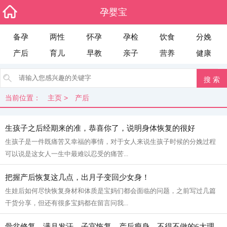
孕婴宝
备孕
两性
怀孕
孕检
饮食
分娩
产后
育儿
早教
亲子
营养
健康
当前位置：
主页
>
产后
生孩子之后经期来的准，恭喜你了，说明身体恢复的很好
生孩子是一件既痛苦又幸福的事情，对于女人来说生孩子时候的分娩过程
可以说是这女人一生中最难以忍受的痛苦...
把握产后恢复这几点，出月子变回少女身！
生娃后如何尽快恢复身材和体质是宝妈们都会面临的问题，之前写过几篇
干货分享，但还有很多宝妈都在留言问我...
骨盆修复、满月发汗、子宫恢复、产后瘦身，不得不做的6大理