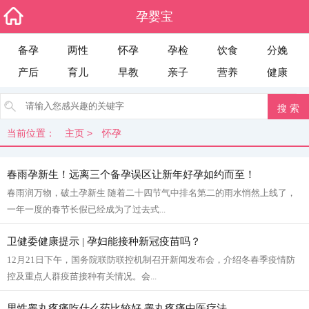
孕婴宝
备孕
两性
怀孕
孕检
饮食
分娩
产后
育儿
早教
亲子
营养
健康
当前位置：
主页
>
怀孕
春雨孕新生！远离三个备孕误区让新年好孕如约而至！
春雨润万物，破土孕新生 随着二十四节气中排名第二的雨水悄然上线了，
一年一度的春节长假已经成为了过去式...
卫健委健康提示 | 孕妇能接种新冠疫苗吗？
12月21日下午，国务院联防联控机制召开新闻发布会，介绍冬春季疫情防
控及重点人群疫苗接种有关情况。会...
男性睾丸疼痛吃什么药比较好 睾丸疼痛中医疗法