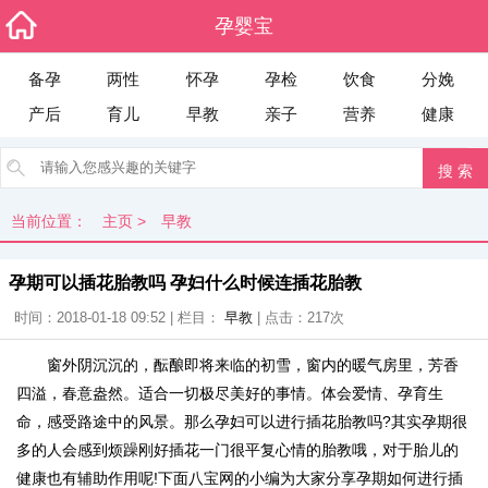
孕婴宝
备孕
两性
怀孕
孕检
饮食
分娩
产后
育儿
早教
亲子
营养
健康
当前位置：
主页
>
早教
孕期可以插花胎教吗 孕妇什么时候连插花胎教
时间：2018-01-18 09:52 | 栏目：
早教
| 点击：
217次
窗外阴沉沉的，酝酿即将来临的初雪，窗内的暖气房里，芳香
四溢，春意盎然。适合一切极尽美好的事情。体会爱情、孕育生
命，感受路途中的风景。那么孕妇可以进行插花胎教吗?其实孕期很
多的人会感到烦躁刚好插花一门很平复心情的胎教哦，对于胎儿的
健康也有辅助作用呢!下面八宝网的小编为大家分享孕期如何进行插