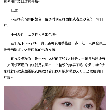
接使用同款口红抹开哦~
口红
不选择高饱和的颜色，偏多时候选择西柚或者豆沙色等日常口
红。
小可爱们可以选择人鱼姬色噢~
在阳光下Bling Bling的，还可以用手指蘸一点口红，点到脸颊上
推开当腮红，做最闪耀的佛系女孩。
化妆步骤极简，是一种什么样的体验?大概是，一罐素颜霜还有
一支唇颊两用的口红就足以画出一个精致的妆容了吧~今天，就给大
家推荐四款素颜霜以及两款好看的既可以抹嘴唇又可以当腮红的口
红啦~