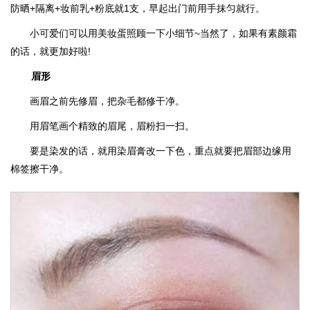
防晒+隔离+妆前乳+粉底就1支，早起出门前用手抹匀就行。
小可爱们可以用美妆蛋照顾一下小细节~当然了，如果有素颜霜
的话，就更加好啦!
眉形
画眉之前先修眉，把杂毛都修干净。
用眉笔画个精致的眉尾，眉粉扫一扫。
要是染发的话，就用染眉膏改一下色，重点就要把眉部边缘用
棉签擦干净。