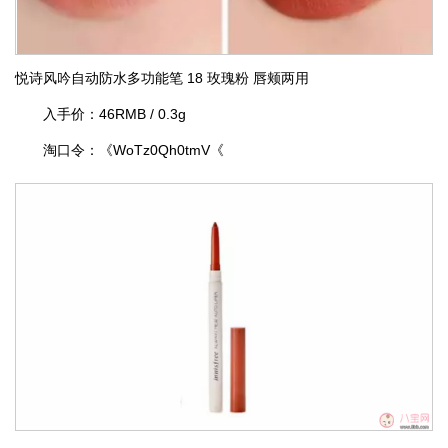
悦诗风吟自动防水多功能笔 18 玫瑰粉 唇颊两用
入手价：46RMB / 0.3g
淘口令：《WoTz0Qh0tmV《