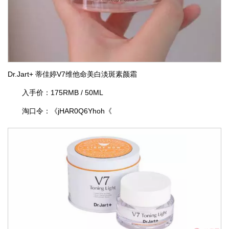
Dr.Jart+ 蒂佳婷V7维他命美白淡斑素颜霜
入手价：175RMB / 50ML
淘口令：《jHAR0Q6Yhoh《