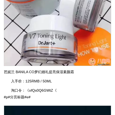
芭妮兰 BANILA CO梦幻婚礼提亮保湿素颜霜
入手价：125RMB / 50ML
淘口令：《ofQs0Q6GWtZ《
#p#分页标题#e#