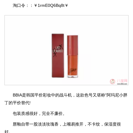
淘口令：：￥1rmE0Q6Bq8t￥
BBIA是韩国平价彩妆中的战斗机，这款色号又堪称“阿玛尼小胖
丁的平价替代!
包装质感很好，完全不廉价。
唇釉自带一股淡淡玫瑰香，上嘴易推开，不卡纹，保湿度很
好。