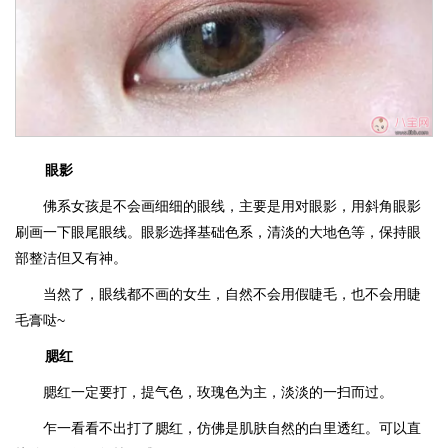
眼影
佛系女孩是不会画细细的眼线，主要是用对眼影，用斜角眼影
刷画一下眼尾眼线。眼影选择基础色系，清淡的大地色等，保持眼
部整洁但又有神。
当然了，眼线都不画的女生，自然不会用假睫毛，也不会用睫
毛膏哒~
腮红
腮红一定要打，提气色，玫瑰色为主，淡淡的一扫而过。
乍一看看不出打了腮红，仿佛是肌肤自然的白里透红。可以直