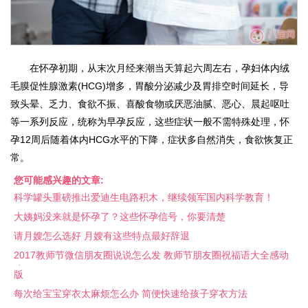
在怀孕初期，从末次月经来潮当天算起六周左右，孕妇体内绒
毛膜促性腺激素(HCG)增多，胃酸分泌减少及胃排空时间延长，导
致头晕、乏力、食欲不振、喜酸食物或厌恶油腻、恶心、晨起呕吐
等一系列反应，统称为早孕反应，这些症状一般不需特殊处理，怀
孕12周后随着体内HCG水平的下降，症状多自然消失，食欲恢复正
常。
您可能感兴趣的文章:
科学罐头重磅推出爱迪生电路积木，继续领军国内科学教育！
大姨妈没来就是怀孕了？这些怀孕信号，你要清楚
请月嫂怎么选好 月嫂有这些特点最好辞退
2017教师节微信朋友圈说说怎么发 教师节朋友圈祝福语大全感动
版
每次给宝宝穿衣太麻烦怎么办 简便快速给孩子穿衣方法