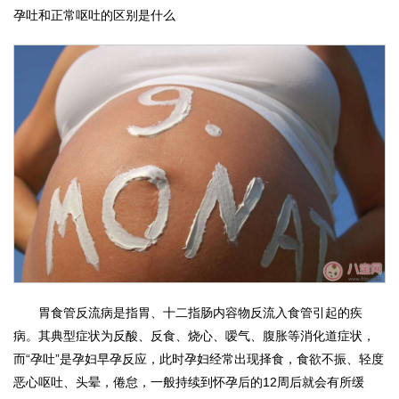
孕吐和正常呕吐的区别是什么
胃食管反流病是指胃、十二指肠内容物反流入食管引起的疾
病。其典型症状为反酸、反食、烧心、嗳气、腹胀等消化道症状，
而“孕吐”是孕妇早孕反应，此时孕妇经常出现择食，食欲不振、轻度
恶心呕吐、头晕，倦怠，一般持续到怀孕后的12周后就会有所缓