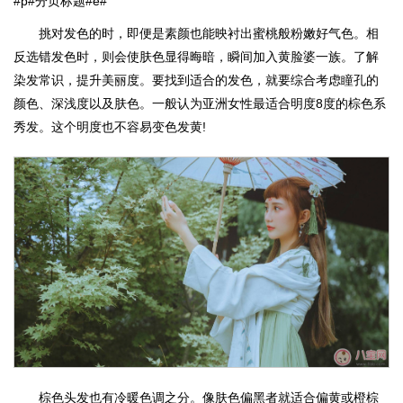
#p#分页标题#e#
挑对发色的时，即便是素颜也能映衬出蜜桃般粉嫩好气色。相
反选错发色时，则会使肤色显得晦暗，瞬间加入黄脸婆一族。了解
染发常识，提升美丽度。要找到适合的发色，就要综合考虑瞳孔的
颜色、深浅度以及肤色。一般认为亚洲女性最适合明度8度的棕色系
秀发。这个明度也不容易变色发黄!
棕色头发也有冷暖色调之分。像肤色偏黑者就适合偏黄或橙棕