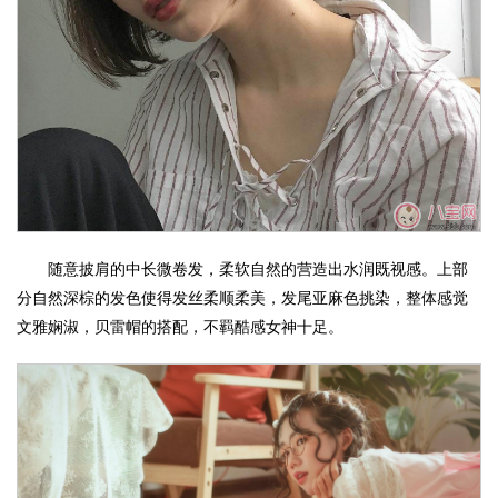
随意披肩的中长微卷发，柔软自然的营造出水润既视感。上部
分自然深棕的发色使得发丝柔顺柔美，发尾亚麻色挑染，整体感觉
文雅娴淑，贝雷帽的搭配，不羁酷感女神十足。