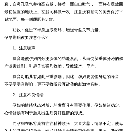
直，自鼻孔吸气并抬高右腿，接着一面自口吐气，一面将右腿放回
最初位置的地板上。左腿同样做一次，注意没有抬高的腿要保持平
贴地面。每一侧腿脚各3 次。
功效：促进下半身血液循环，增强骨盆关节力量。
孕早期胎教要注意什么?
1、注意噪声
噪音能使孕妇内分泌腺体的功能紊乱，从而使脑垂体分泌的催
产激素过剩，引起子宫强烈收缩，导致流产、早产。
噪音对胎儿有如此严重影响，因此，孕妇要警惕身边的噪音，
不要受噪音影响，更不要收听震耳欲聋的刺激性音响。
2、注意不良情绪
孕妇的情绪状态对胎儿的发育具有重要作用。孕妇情绪稳定、
心情舒畅有利于胎儿出生后良好性情的形成。
而孕妇在麻将桌前往往精神紧张，大喜大悲，情绪不定，使母