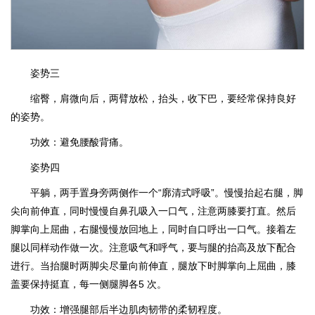
姿势三
缩臀，肩微向后，两臂放松，抬头，收下巴，要经常保持良好
的姿势。
功效：避免腰酸背痛。
姿势四
平躺，两手置身旁两侧作一个“廓清式呼吸”。慢慢抬起右腿，脚
尖向前伸直，同时慢慢自鼻孔吸入一口气，注意两膝要打直。然后
脚掌向上屈曲，右腿慢慢放回地上，同时自口呼出一口气。接着左
腿以同样动作做一次。注意吸气和呼气，要与腿的抬高及放下配合
进行。当抬腿时两脚尖尽量向前伸直，腿放下时脚掌向上屈曲，膝
盖要保持挺直，每一侧腿脚各5 次。
功效：增强腿部后半边肌肉韧带的柔韧程度。