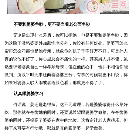
不要和婆婆争吵，更不要当着老公面争吵
无论是出现什么矛盾，你可以拒绝，但是不要和婆婆争吵，因
为这除了激怒婆婆外加惹恼老公外，你没有任何好处。婆婆再怎么
蛮再怎么刁那也是他母亲，就象你的孩子千不好万不好，可是外人
真的说他不好了，你心里总会不痛快的一样。其实男人并不傻，虽
然要求老婆象自己一样孝顺母亲，但在他的心中，他并不相信你能
做到。所以平时无事还向着婆婆三分，有事的时候就更不用说，你
如果对婆婆大吵大闹或者给脸色看，那就更不得了了。
认真跟婆婆学习
俗话说：姜还是老得辣。这不无道理，若是婆婆做得什么菜好
吃，那你就在夸赞她的同时，还要说希望跟婆婆学做菜。在夸赞婆
婆的同时，还提高了婆婆在家中的地位。这肯定让老人家很乐。但
接下来可要有行动哦，那就是真的跟婆婆一起学做菜。