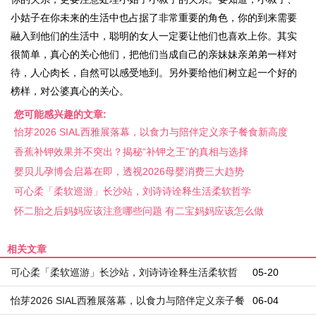
小姑子在你未来的生活中也占据了非常重要的角色，你的到来需要
融入到他们的生活中，聪明的女人一定要让他们也喜欢上你。其实
很简单，真心的关心他们，把他们当成自己的亲妹妹亲弟弟一样对
待，人心肉长，自然可以感受地到。另外要给他们树立起一个好的
榜样，对公婆真心的关心。
您可能感兴趣的文章:
怡芽2026 SIAL西雅展落幕，以食力与陪伴定义亲子餐食新高度
香蕉补钾效果并不突出？揭秘“补钾之王”的真相与选择
婴贝儿孕博会启幕在即，透视2026母婴消费三大趋势
可心柔「柔软巡游」长沙站，刘诗诗诠释生活柔软哲学
怀二胎之后妈妈应该注意哪些问题 有二宝妈妈应该怎么做
相关文章
可心柔「柔软巡游」长沙站，刘诗诗诠释生活柔软哲
05-20
学
怡芽2026 SIAL西雅展落幕，以食力与陪伴定义亲子餐
06-04