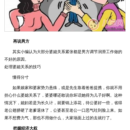
再说男方
其实小编认为大部分婆媳关系紧张都是男方调节润滑工作做的
不好的原因。
处理婆媳关系的技巧
懂得分寸
如果娘家和婆家势力悬殊，或是先生靠着爸爸提携，你就不用
担心什么婆媳关系了，婆婆哪还敢说你坏话她得为儿子好啊。这种
情况下，媳妇若是为长久计，就要锦上添花，待公婆好一些，省得
老公翅膀硬了老爹退休了，公婆甚至老公一口恶气吐到脸上来。如
果不想费力气，那也不用做什么，大家场面上过的去就行了。
把握经济大权