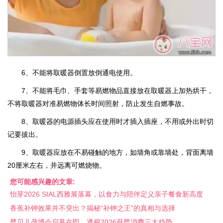
6、不能将取暖器倒置放倒通电使用。
7、不能将毛巾、手套等易燃物品直接放在取暖器上加热烘干，
不将取暖器对准易燃物体长时间照射，防止发生自燃事故。
8、取暖器的电源插头应在使用时才插入插座，不用或外出时切
记要拔出。
9、取暖器应放在不易碰触的地方，如墙角或靠墙处，背面离墙
20厘米左右，并远离可燃烧物。
您可能感兴趣的文章:
怡芽2026 SIAL西雅展落幕，以食力与陪伴定义亲子餐食新高度
香蕉补钾效果并不突出？揭秘“补钾之王”的真相与选择
婴贝儿孕博会启幕在即，透视2026母婴消费三大趋势