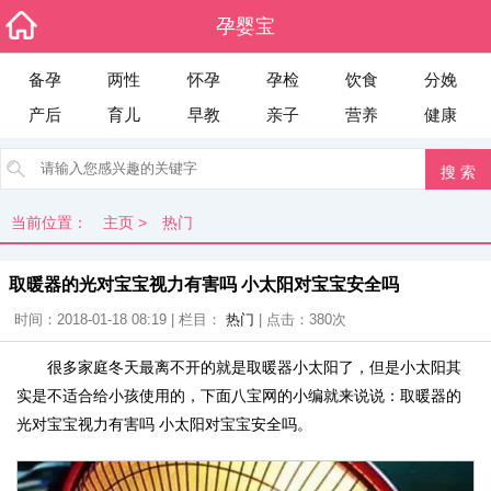
孕婴宝
备孕
两性
怀孕
孕检
饮食
分娩
产后
育儿
早教
亲子
营养
健康
当前位置：
主页
>
热门
取暖器的光对宝宝视力有害吗 小太阳对宝宝安全吗
时间：2018-01-18 08:19 | 栏目：
热门
| 点击：
380次
很多家庭冬天最离不开的就是取暖器小太阳了，但是小太阳其
实是不适合给小孩使用的，下面八宝网的小编就来说说：取暖器的
光对宝宝视力有害吗 小太阳对宝宝安全吗。